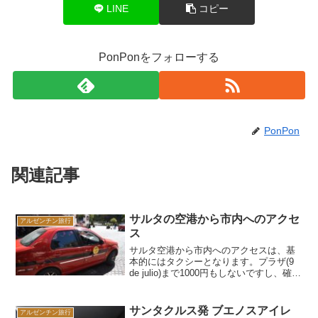
LINE
コピー
PonPonをフォローする
PonPon
関連記事
サルタの空港から市内へのアクセ
アルゼンチン旅行
ス
サルタ空港から市内へのアクセスは、基
本的にはタクシーとなります。プラザ(9
de julio)まで1000円もしないですし、確実
に目的地まで到着できるので安心です。
タクシー以外では路線バスもあります
が、あまりオススメはしないです。一
サンタクルス発 ブエノスアイレ
アルゼンチン旅行