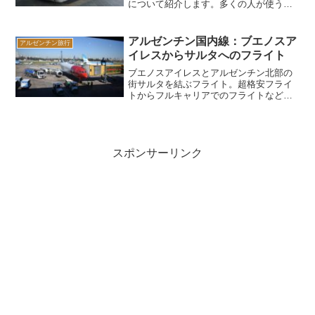
について紹介します。多くの人が使うの
はタクシーか空港バスとなると思いま
す。私は空港バスを利用して市内までア
クセスしましたので、空港バスの利用方
アルゼンチン国内線：ブエノスア
アルゼンチン旅行
法について詳細に記載したいと思いま
イレスからサルタへのフライト
す。
ブエノスアイレスとアルゼンチン北部の
街サルタを結ぶフライト。超格安フライ
トからフルキャリアでのフライトなど多
くの選択肢があります。超格安フライト
の場合、1000円台で行けちゃうことも
多々ありそうです。フライトも早朝から
夜までたくさんの選択肢があります。そ
んなブエノスアイレスからサルタまでの
スポンサーリンク
フライトを紹介します。