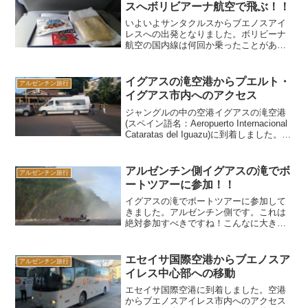
応、簡単に乗り方について書いていま
スへボリビアーナ航空で飛ぶ！！
す。
いよいよサンタクルスからブエノスアイ
レスへの出発となりました。ボリビーナ
航空の国内線は何回か乗ったことがある
のですが、国際線は初めてです。いった
い、どのようなサービスが提供されるの
か楽しみです。
イグアスの滝空港からプエルト・
アルゼンチン旅行
イグアス市内へのアクセス
ジャングルの中の空港イグアスの滝空港
(スペイン語名：Aeropuerto Internacional
Cataratas del Iguazu)に到着しました。こ
こからイグアスの滝最寄りの街プエル
ト・イグアスに移動します(イグアスの滝
空港の方がイグアスの滝には近いのです
アルゼンチン側イグアスの滝でボ
アルゼンチン旅行
が…)。
ートツアーに参加！！
イグアスの滝でボートツアーに参加して
きました。アルゼンチン側です。これは
絶対参加すべきですね！こんなに大きな
滝つぼ近くまで行ける機会はそうそうな
いと思います。参加するなら濡れてもい
い格好でいかないと悲惨なことになるの
エセイサ国際空港からブエノスア
アルゼンチン旅行
で、水着など準備していきましょう。
イレス中心部への移動
エセイサ国際空港に到着しました。空港
からブエノスアイレス市内へのアクセス