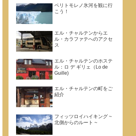
ペリトモレノ氷河を観に行
こう！
エル・チャルテンからエ
ル・カラファテへのアクセ
ス
エル・チャルテンのホステ
ル：ロ デ ギリェ（Lo de
Guille)
エル・チャルテンの町をご
紹介
フィッツロイハイキング ~
北側からのルート ~