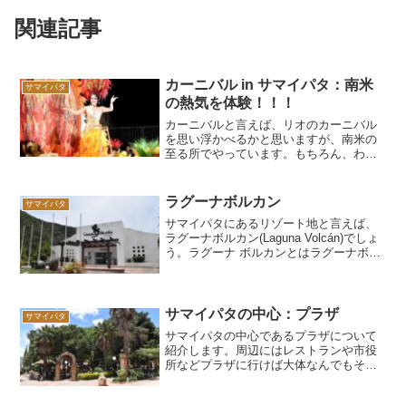
関連記事
カーニバル in サマイパタ：南米
サマイパタ
の熱気を体験！！！
カーニバルと言えば、リオのカーニバル
を思い浮かべるかと思いますが、南米の
至る所でやっています。もちろん、わが
街サマイパタでもあります！もちろん規
模はリオや南米3大カーニバルと比べると
小さくなりますが、熱気は負けていない
ラグーナボルカン
サマイパタ
はずです。小さいな待ちのカーニバルを
サマイパタにあるリゾート地と言えば、
紹介したいと思います。
ラグーナボルカン(Laguna Volcán)でしょ
う。ラグーナ ボルカンとはラグーナボル
カンはボリビアのサマイパタにあるリゾ
ートホテルです。ご存知のように、ボリ
ビアには海がありません。なので、浜辺
で海を...
サマイパタの中心：プラザ
サマイパタ
サマイパタの中心であるプラザについて
紹介します。周辺にはレストランや市役
所などプラザに行けば大体なんでもそろ
っています。