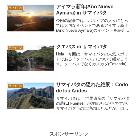
アイマラ新年(Año Nuevo
サマイパタ
Aymara) in サマイパタ
今回の記事では、ボリビアの人々にとっ
ては大切なイベントであるアイマラ新年
(Año Nuevo Aymara)のイベントを紹介し
ます。このイベントはサマイパタや他の
幾つかの場所で行われています。6/21は
アイマラ族にとっての新年最初の日なの
クエバス in サマイパタ
サマイパタ
です。
Hola！今回は、サマイパタの人気スポッ
トである「クエバス」について紹介しま
す。クエバスでなくカスカダ(Cascada)と
呼び人もいます。滝という意味です。
「サマイパタの砦」は、観光客からの人
気No.1ですが、「クエバス」はボリビア
人から高...
サマイパタの隠れた絶景：Codo
サマイパタ
de los Andes
サマイパタは、 世界遺産の『サマイパタ
の砦(El Fuerte)』が注目されがちですが、
サマイパタ市の土地のほとんどが、自然
公園となっているほど、自然に溢れる街
なのです。北側にアンボロ国立公園
(Parque Nacional Amboró)、南側に自然保
護区域があり今回紹介する『Codo de los
Andes』もあります。
スポンサーリンク