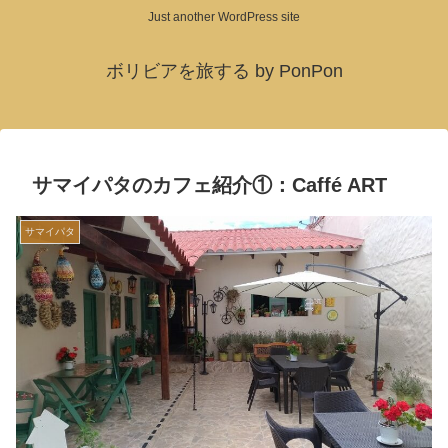
Just another WordPress site
ボリビアを旅する by PonPon
サマイパタのカフェ紹介①：Caffé ART
サマイパタ